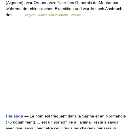
(Algerien), war Ordonnanzoffizier des Generals de Montauban
während der chinesischen Expedition und wurde nach Ausbruch
des… …
Meyers Großes Konversations-Lexikon
Hérisson
— Le nom est fréquent dans la Sarthe et en Normandie
(76 notamment). C est un surnom lié à l animal, reste à savoir
avec quel sens : peut être celui qui a les cheveux hérissés ou