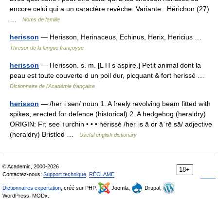
encore celui qui a un caractère revêche. Variante : Hérichon (27)
…
Noms de famille
herisson
— Herisson, Herinaceus, Echinus, Herix, Hericius …
Thresor de la langue françoyse
herisson
— Herisson. s. m. [L H s aspire.] Petit animal dont la
peau est toute couverte d un poil dur, picquant & fort herissé …
Dictionnaire de l'Académie française
herisson
— /herˈi sən/ noun 1. A freely revolving beam fitted with
spikes, erected for defence (historical) 2. A hedgehog (heraldry)
ORIGIN: Fr; see ↑urchin • • • hérissé /herˈis ā or āˈrē sā/ adjective
(heraldry) Bristled …
Useful english dictionary
© Academic, 2000-2026
18+
Contactez-nous:
Support technique
,
RÉCLAME
Dictionnaires exportation
, créé sur PHP,
Joomla,
Drupal,
WordPress, MODx.