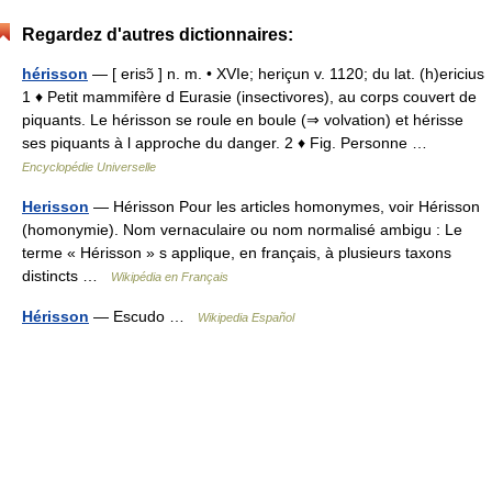
Regardez d'autres dictionnaires:
hérisson
— [ erisɔ̃ ] n. m. • XVIe; heriçun v. 1120; du lat. (h)ericius
1 ♦ Petit mammifère d Eurasie (insectivores), au corps couvert de
piquants. Le hérisson se roule en boule (⇒ volvation) et hérisse
ses piquants à l approche du danger. 2 ♦ Fig. Personne …
Encyclopédie Universelle
Herisson
— Hérisson Pour les articles homonymes, voir Hérisson
(homonymie). Nom vernaculaire ou nom normalisé ambigu : Le
terme « Hérisson » s applique, en français, à plusieurs taxons
distincts …
Wikipédia en Français
Hérisson
— Escudo …
Wikipedia Español