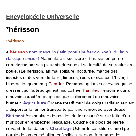
Encyclopédie Universelle
*hérisson
*hérisson
●
hérisson
nom masculin
(latin populaire
hericio
,
-onis
, du latin
classique
ericius
)
Mammifère insectivore d'Eurasie tempérée,
caractérisé par ses piquants dorsaux et sa faculté de se rouler en
boule. (Le hérisson, animal solitaire, nocturne, mange des
insectes et des vers de terre, limaces, œufs d'oiseaux. L'hiver, il
hiberne longuement.)
Familier.
Personne qui a les cheveux qui se
dressent sur la tête, qui est mal coiffée.
Familier.
Personne qui a
mauvais caractère ou qui est particulièrement de mauvaise
humeur.
Agriculture
Organe rotatif muni de doigts radiaux servant
à disperser le fumier transporté par une remorque épandeuse.
Bâtiment
Assemblage de pointes de fer disposé sur le faîte d'un
mur pour en empêcher l'escalade. Couche de blocs de pierre
servant de fondations.
Chauffage
Ustensile constitué d'une tige
garnie de lames métalliques flexibles, servant à ramoner les