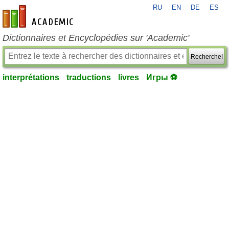
RU
EN
DE
ES
fr-academic.com
Dictionnaires et Encyclopédies sur 'Academic'
Recherche!
interprétations
traductions
livres
Игры ⚽