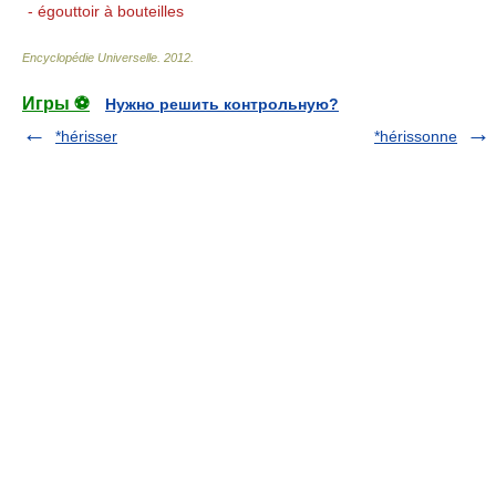
- égouttoir à bouteilles
Encyclopédie Universelle
.
2012
.
Игры ⚽
Нужно решить контрольную?
*hérisser
*hérissonne