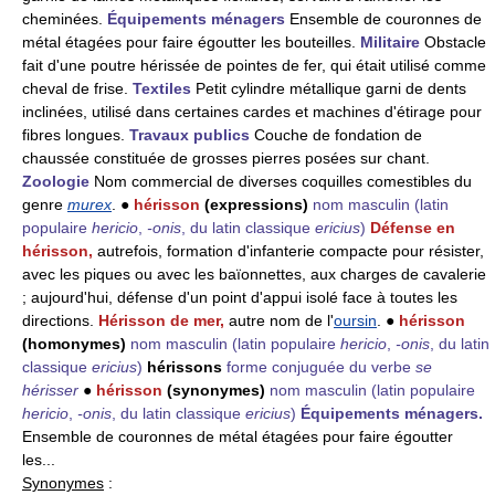
cheminées.
Équipements ménagers
Ensemble de couronnes de
métal étagées pour faire égoutter les bouteilles.
Militaire
Obstacle
fait d'une poutre hérissée de pointes de fer, qui était utilisé comme
cheval de frise.
Textiles
Petit cylindre métallique garni de dents
inclinées, utilisé dans certaines cardes et machines d'étirage pour
fibres longues.
Travaux publics
Couche de fondation de
chaussée constituée de grosses pierres posées sur chant.
Zoologie
Nom commercial de diverses coquilles comestibles du
genre
murex
. ●
hérisson
(expressions)
nom masculin
(latin
populaire
hericio
,
-onis
, du latin classique
ericius
)
Défense en
hérisson,
autrefois, formation d'infanterie compacte pour résister,
avec les piques ou avec les baïonnettes, aux charges de cavalerie
; aujourd'hui, défense d'un point d'appui isolé face à toutes les
directions.
Hérisson de mer,
autre nom de l'
oursin
. ●
hérisson
(homonymes)
nom masculin
(latin populaire
hericio
,
-onis
, du latin
classique
ericius
)
hérissons
forme conjuguée du verbe
se
hérisser
●
hérisson
(synonymes)
nom masculin
(latin populaire
hericio
,
-onis
, du latin classique
ericius
)
Équipements ménagers.
Ensemble de couronnes de métal étagées pour faire égoutter
les...
Synonymes
: