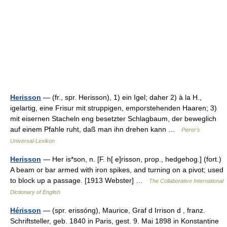
Herisson
— (fr., spr. Herisson), 1) ein Igel; daher 2) à la H.,
igelartig, eine Frisur mit struppigen, emporstehenden Haaren; 3)
mit eisernen Stacheln eng besetzter Schlagbaum, der beweglich
auf einem Pfahle ruht, daß man ihn drehen kann …
Pierer's
Universal-Lexikon
Herisson
— Her is*son, n. [F. h[ e]risson, prop., hedgehog.] (fort.)
A beam or bar armed with iron spikes, and turning on a pivot; used
to block up a passage. [1913 Webster] …
The Collaborative International
Dictionary of English
Hérisson
— (spr. erissóng), Maurice, Graf d Irrison d , franz.
Schriftsteller, geb. 1840 in Paris, gest. 9. Mai 1898 in Konstantine